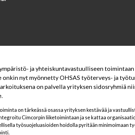
mpäristö- ja yhteiskuntavastuulliseen toimintaan
e onkin nyt myönnetty OHSAS työterveys- ja työturv
rkoituksena on palvella yrityksen sidosryhmiä niin
.
iminta on tärkeässä osassa yrityksen kestävää ja vastuullist
ntegroitu Cimcorpin liiketoimintaan ja se kattaa organisaatio
ellisella työsuojeluasioiden hoidolla pyritään minimoimaan t
nti.