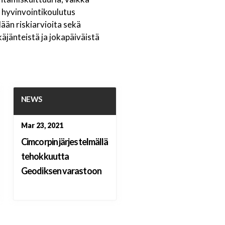
n hyvinvointikoulutus
ään riskiarvioita sekä
äjänteistä ja jokapäiväistä
NEWS
Mar 23, 2021
Cimcorpin järjestelmällä
tehokkuutta
Geodiksen varastoon