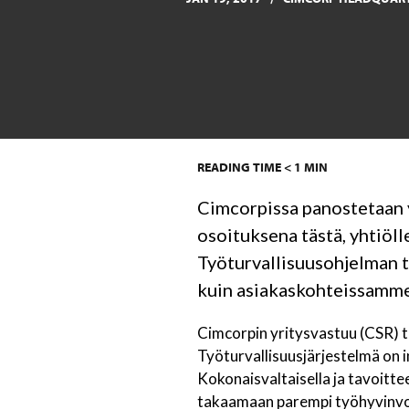
READING TIME
< 1
MIN
Cimcorpissa panostetaan y
osoituksena tästä, yhtiöll
Työturvallisuusohjelman ta
kuin asiakaskohteissamme
Cimcorpin yritysvastuu (CSR) to
Työturvallisuusjärjestelmä on i
Kokonaisvaltaisella ja tavoitte
takaamaan parempi työhyvinvoi