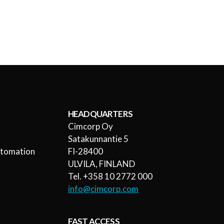
HEADQUARTERS
Cimcorp Oy
l
Satakunnantie 5
utomation
FI-28400
ULVILA, FINLAND
Tel. +358 10 2772 000
info@cimcorp.com
FAST ACCESS