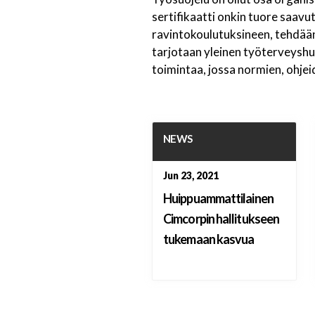
sertifikaatti onkin tuore saavu
ravintokoulutuksineen, tehdään
tarjotaan yleinen työterveyshuo
toimintaa, jossa normien, ohjei
NEWS
Jun 23, 2021
Huippuammattilainen
Cimcorpin hallitukseen
tukemaan kasvua