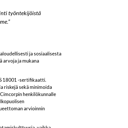
ti työntekijöistä
mme.”
loudellisesti ja sosiaalisesta
iä arvoja ja mukana
 18001 -sertifikaatti.
ia riskejä sekä minimoida
 Cimcorpin henkilökunnalle
ulkopuolisen
olueettoman arvioinnin
htamiskulttuuria, vaikka