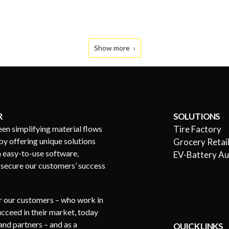
Show more
R
SOLUTIONS
een simplifying material flows
Tire Factory
by offering unique solutions
Grocery Retai
h easy-to-use software,
EV-Battery A
s secure our customers’ success
or our customers – who work in
succeed in their market, today
nd partners – and as a
QUICK LINKS