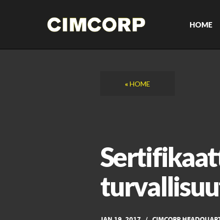
Skip
to
content
HOME
«
HOME
Sertifikaat
turvallisu
JAN 19, 2017
CIMCORP HEADQUAR