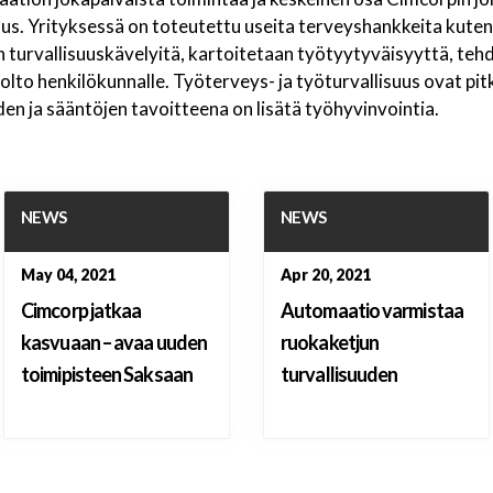
tus. Yrityksessä on toteutettu useita terveyshankkeita kute
 turvallisuuskävelyitä, kartoitetaan työtyytyväisyyttä, tehd
lto henkilökunnalle. Työterveys- ja työturvallisuus ovat pitk
den ja sääntöjen tavoitteena on lisätä työhyvinvointia.
NEWS
NEWS
May 04, 2021
Apr 20, 2021
Cimcorp jatkaa
Automaatio varmistaa
kasvuaan – avaa uuden
ruokaketjun
toimipisteen Saksaan
turvallisuuden