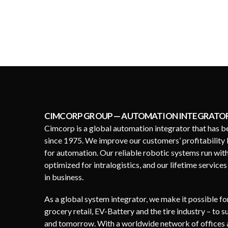
CIMCORP GROUP — AUTOMATION INTEGRATO
Cimcorp is a global automation integrator that has b
since 1975. We improve our customers’ profitability 
for automation. Our reliable robotic systems run wit
optimized for intralogistics, and our lifetime service
in business.
As a global system integrator, we make it possible f
grocery retail, EV-Battery and the tire industry – to 
and tomorrow. With a worldwide network of offices a