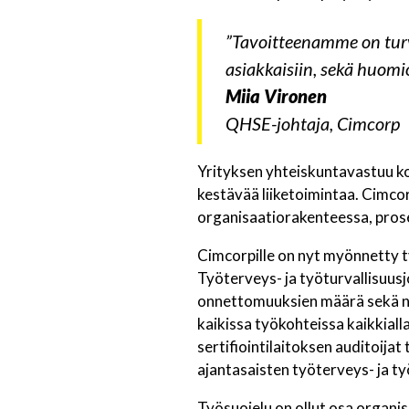
”Tavoitteenamme on turv
asiakkaisiin, sekä huomi
Miia Vironen
QHSE-johtaja, Cimcorp
Yrityksen yhteiskuntavastuu koo
kestävää liiketoimintaa. Cimco
organisaatiorakenteessa, prose
Cimcorpille on nyt myönnetty t
Työterveys- ja työturvallisuus
onnettomuuksien määrä sekä nii
kaikissa työkohteissa kaikkiall
sertifiointilaitoksen auditoija
ajantasaisten työterveys- ja t
Työsuojelu on ollut osa organis