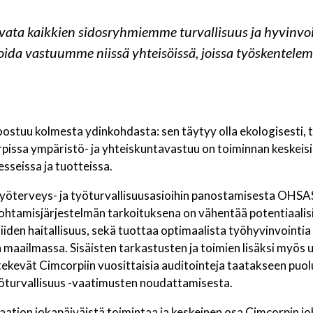
ata kaikkien sidosryhmiemme turvallisuus ja hyvinvoin
oida vastuumme niissä yhteisöissä, joissa työskentele
stuu kolmesta ydinkohdasta: sen täytyy olla ekologisesti, ta
rpissa ympäristö- ja yhteiskuntavastuu on toiminnan keskeis
sseissa ja tuotteissa.
yöterveys- ja työturvallisuusasioihin panostamisesta OHSAS
johtamisjärjestelmän tarkoituksena on vähentää potentiaalis
den haitallisuus, sekä tuottaa optimaalista työhyvinvointia
a maailmassa. Sisäisten tarkastusten ja toimien lisäksi myös 
t tekevät Cimcorpiin vuosittaisia auditointeja taatakseen pu
yöturvallisuus -vaatimusten noudattamisesta.
aation jokapäiväistä toimintaa ja keskeinen osa Cimcorpin jo