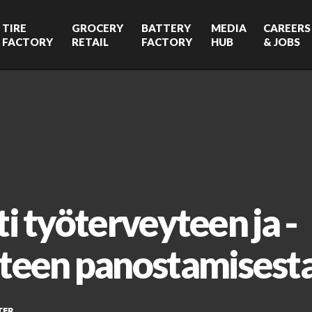
TIRE
GROCERY
BATTERY
MEDIA
CAREERS
FACTORY
RETAIL
FACTORY
HUB
& JOBS
ti työterveyteen ja -
uteen panostamisest
TER