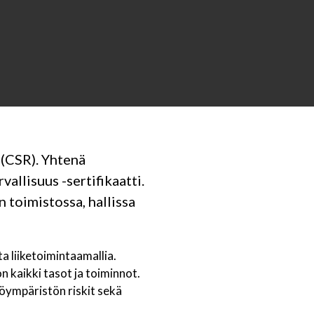
 (CSR). Yhtenä
allisuus -sertifikaatti.
 toimistossa, hallissa
a liiketoimintaamallia.
n kaikki tasot ja toiminnot.
yöympäristön riskit sekä