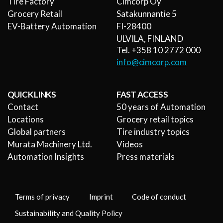
Tire Factory
Cimcorp Oy
Grocery Retail
Satakunnantie 5
EV-Battery Automation
FI-28400
ULVILA, FINLAND
Tel. +358 10 2772 000
info@cimcorp.com
QUICK LINKS
FAST ACCESS
Contact
50 years of Automation
Locations
Grocery retail topics
Global partners
Tire industry topics
Murata Machinery Ltd.
Videos
Automation Insights
Press materials
Terms of privacy
Imprint
Code of conduct
Sustainability and Quality Policy