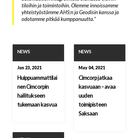
tiloihin ja toimintoihin. Olemme innoissamme
yhteistyöstämme AHS:n ja Geodisin kanssa ja
odotamme pitkää kumppanuutta.”
NEWS
NEWS
Jun 23, 2021
May 04, 2021
Huippuammattilai
Cimcorp jatkaa
nen Cimcorpin
kasvuaan – avaa
hallitukseen
uuden
tukemaan kasvua
toimipisteen
Saksaan