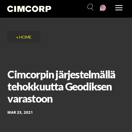
Skip
to
content
«
HOME
Cimcorpin järjestelmällä
tehokkuutta Geodiksen
varastoon
MAR 23, 2021