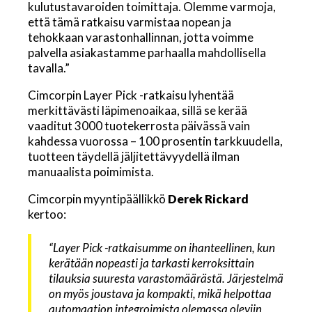
kulutustavaroiden toimittaja. Olemme varmoja,
että tämä ratkaisu varmistaa nopean ja
tehokkaan varastonhallinnan, jotta voimme
palvella asiakastamme parhaalla mahdollisella
tavalla.”
Cimcorpin Layer Pick -ratkaisu lyhentää
merkittävästi läpimenoaikaa, sillä se kerää
vaaditut 3000 tuotekerrosta päivässä vain
kahdessa vuorossa – 100 prosentin tarkkuudella,
tuotteen täydellä jäljitettävyydellä ilman
manuaalista poimimista.
Cimcorpin myyntipäällikkö
Derek Rickard
kertoo:
“Layer Pick -ratkaisumme on ihanteellinen, kun
kerätään nopeasti ja tarkasti kerroksittain
tilauksia suuresta varastomäärästä. Järjestelmä
on myös joustava ja kompakti, mikä helpottaa
automaation integroimista olemassa oleviin