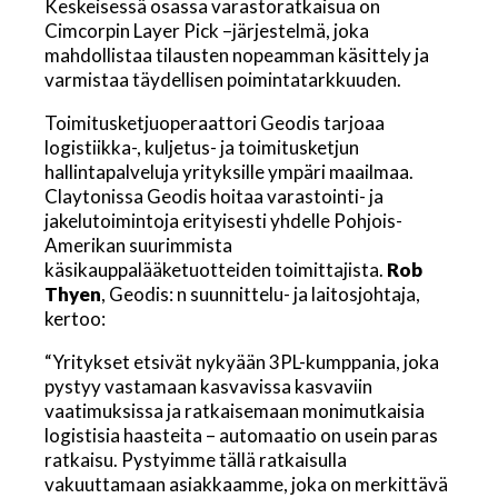
Keskeisessä osassa varastoratkaisua on
Cimcorpin Layer Pick –järjestelmä, joka
mahdollistaa tilausten nopeamman käsittely ja
varmistaa täydellisen poimintatarkkuuden.
Toimitusketjuoperaattori Geodis tarjoaa
logistiikka-, kuljetus- ja toimitusketjun
hallintapalveluja yrityksille ympäri maailmaa.
Claytonissa Geodis hoitaa varastointi- ja
jakelutoimintoja erityisesti yhdelle Pohjois-
Amerikan suurimmista
käsikauppalääketuotteiden toimittajista.
Rob
Thyen
, Geodis: n suunnittelu- ja laitosjohtaja,
kertoo:
“Yritykset etsivät nykyään 3PL-kumppania, joka
pystyy vastamaan kasvavissa kasvaviin
vaatimuksissa ja ratkaisemaan monimutkaisia ​​
logistisia haasteita – automaatio on usein paras
ratkaisu. Pystyimme tällä ratkaisulla
vakuuttamaan asiakkaamme, joka on merkittävä