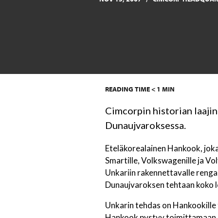
READING TIME
< 1
MIN
Cimcorpin historian laaji
Dunaujvaroksessa.
Eteläkorealainen Hankook, joka t
Smartille, Volkswagenille ja Vo
Unkariin rakennettavalle renga
Dunaujvaroksen tehtaan koko lo
Unkarin tehdas on Hankookille 
Hankook pystyy toimittamaan eur