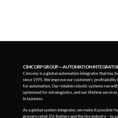
CIMCORP GROUP — AUTOMATION INTEGRATO
Cimcorp is a global automation integrator that has b
since 1975. We improve our customers’ profitability 
for automation. Our reliable robotic systems run wit
optimized for intralogistics, and our lifetime service
in business.
As a global system integrator, we make it possible f
grocery retail, EV-Battery and the tire industry – to 