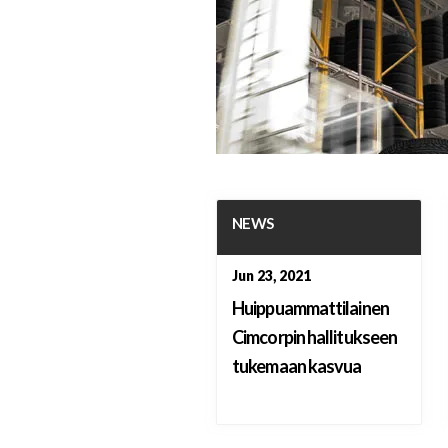
NEWS
Jun 23, 2021
Huippuammattilainen
Cimcorpin hallitukseen
tukemaan kasvua