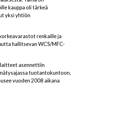
le kauppa oli tärkeä
t yksi yhtiön
korkeavarastot renkaille ja
isuutta hallitsevan WCS/MFC-
laitteet asennettiin
ennätysajassa tuotantokuntoon,
 nousee vuoden 2008 aikana