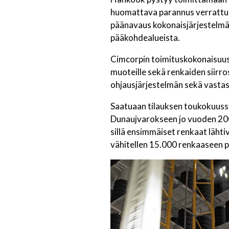
huomattava parannus verrattuna
päänavaus kokonaisjärjestelmäto
pääkohdealueista.
Cimcorpin toimituskokonaisuus 
muoteille sekä renkaiden siirr
ohjausjärjestelmän sekä vastas
Saatuaan tilauksen toukokuussa 
Dunaujvarokseen jo vuoden 2006
sillä ensimmäiset renkaat läht
vähitellen 15.000 renkaaseen p