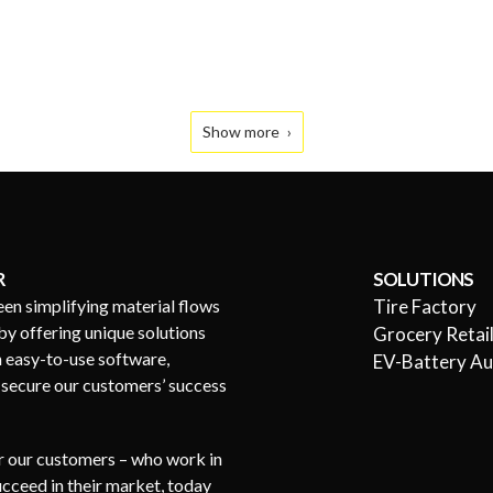
Show more
R
SOLUTIONS
een simplifying material flows
Tire Factory
by offering unique solutions
Grocery Retai
h easy-to-use software,
EV-Battery A
s secure our customers’ success
or our customers – who work in
succeed in their market, today