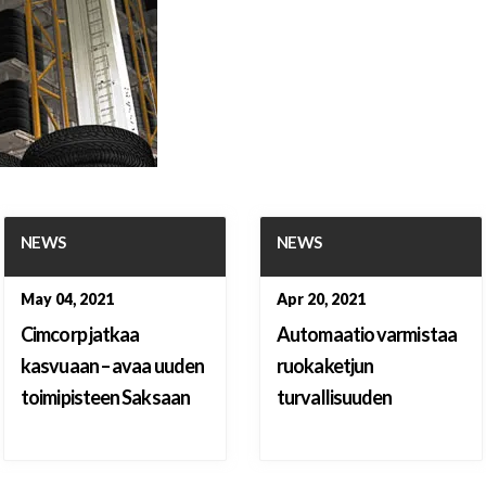
NEWS
NEWS
May 04, 2021
Apr 20, 2021
Cimcorp jatkaa
Automaatio varmistaa
kasvuaan – avaa uuden
ruokaketjun
toimipisteen Saksaan
turvallisuuden