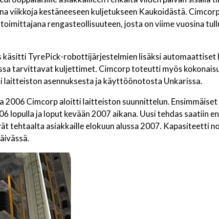
 viikkoja kestäneeseen kuljetukseen Kaukoidästä. Cimcorpil
imittajana rengasteollisuuteen, josta on viime vuosina tullu
käsitti TyrePick-robottijärjestelmien lisäksi automaattiset 
ossa tarvittavat kuljettimet. Cimcorp toteutti myös kokona
i laitteiston asennuksesta ja käyttöönotosta Unkarissa.
2006 Cimcorp aloitti laitteiston suunnittelun. Ensimmäiset 
 lopulla ja loput kevään 2007 aikana. Uusi tehdas saatiin 
ivät tehtaalta asiakkaille elokuun alussa 2007. Kapasiteetti
äivässä.