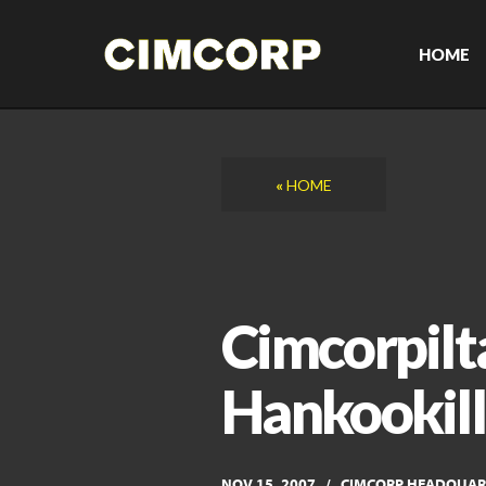
Skip
to
content
HOME
«
HOME
Cimcorpilt
Hankookill
NOV 15, 2007
CIMCORP HEADQUAR