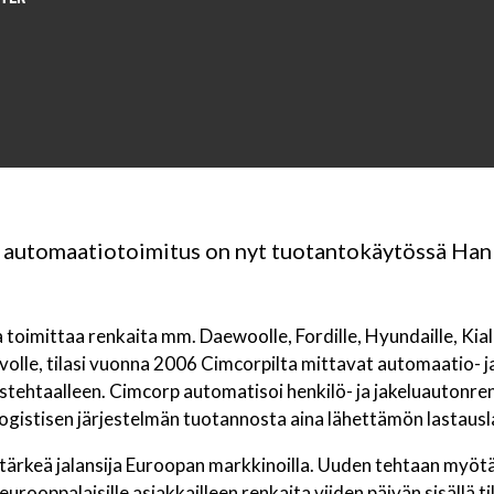
n automaatiotoimitus on nyt tuotantokäytössä Han
oimittaa renkaita mm. Daewoolle, Fordille, Hyundaille, Kialle
lvolle, tilasi vuonna 2006 Cimcorpilta mittavat automaatio- j
stehtaalleen. Cimcorp automatisoi henkilö- ja jakeluautonre
gistisen järjestelmän tuotannosta aina lähettämön lastausla
tärkeä jalansija Euroopan markkinoilla. Uuden tehtaan myötä
ooppalaisille asiakkailleen renkaita viiden päivän sisällä t