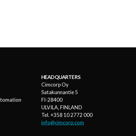
HEADQUARTERS
Cimcorp Oy
l
Satakunnantie 5
utomation
FI-28400
ULVILA, FINLAND
Tel. +358 10 2772 000
info@cimcorp.com