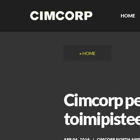
Skip
to
content
HOME
«
HOME
Cimcorp pe
toimipiste
APR 04, 2016
CIMCORP NORTH AME