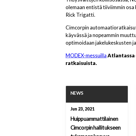
olemaan entistä tiiviimmin osa
Rick Trigatti.
Cimcorpin automaatioratkaisut
käyvässä ja nopeammin muuttuvas
optimoidaan jakelukeskusten ja 
MODEX-messuilla
Atlantassa 
ratkaisuista.
NEWS
Jun 23, 2021
Huippuammattilainen
Cimcorpin hallitukseen