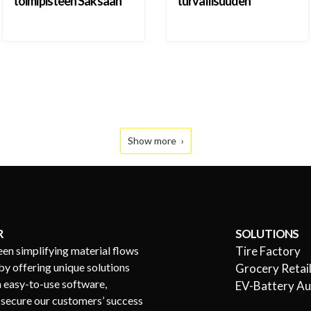
toimipisteen Saksaan
turvallisuuden
Show more
R
SOLUTIONS
een simplifying material flows
Tire Factory
by offering unique solutions
Grocery Retai
h easy-to-use software,
EV-Battery A
s secure our customers’ success