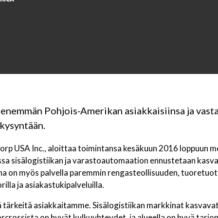
enemmän Pohjois-Amerikan asiakkaisiinsa ja vasta
 kysyntään.
corp USA Inc., aloittaa toimintansa kesäkuun 2016 loppuun 
ossa sisälogistiikan ja varastoautomaation ennustetaan kas
na on myös palvella paremmin rengasteollisuuden, tuoretuot
lla ja asiakastukipalveluilla.
llä tärkeitä asiakkaitamme. Sisälogistiikan markkinat kasva
rcrossista on hyvät kulkuyhteydet, ja alueella on hyvä tarjo