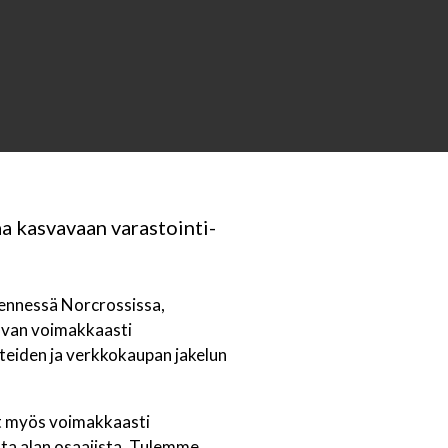
a kasvavaan varastointi-
mennessä Norcrossissa,
vavan voimakkaasti
teiden ja verkkokaupan jakelun
vat myös voimakkaasti
nta alan osaajista. Tulemme