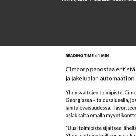
READING TIME
< 1
MIN
Cimcorp panostaa entistä 
ja jakelualan automaation
Yhdysvaltojen toimipiste, Cim
Georgiassa – talousalueella, j
lähitulevaisuudessa. Tavoittee
asiakkaita omalla myyntikonttori
”Uusi toimipiste sijaitsee lähe
Yhdysvaltojen koillisosassa, No