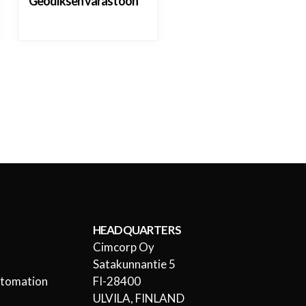
Geodiksen varastoon
HEADQUARTERS
Cimcorp Oy
l
Satakunnantie 5
utomation
FI-28400
ULVILA, FINLAND