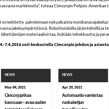
 kasvavia markkinoita”, toteaa Cimcorpin Pohjois-Amerikan 
 on kehitetty palvelemaan nykyaikaista monikanavajakelua
sa jakeluympäristössä. Robotisoiduilla järjestelmillä ja teh
lähettämöjen materiaalivirtaa, lisätään tehokkuutta ja paran
4.-7.4.2016 voit keskustella Cimcorpin johdon ja asiantu
NEWS
NEWS
May 04, 2021
Apr 20, 2021
Cimcorp jatkaa
Automaatio varmistaa
kasvuaan – avaa uuden
ruokaketjun