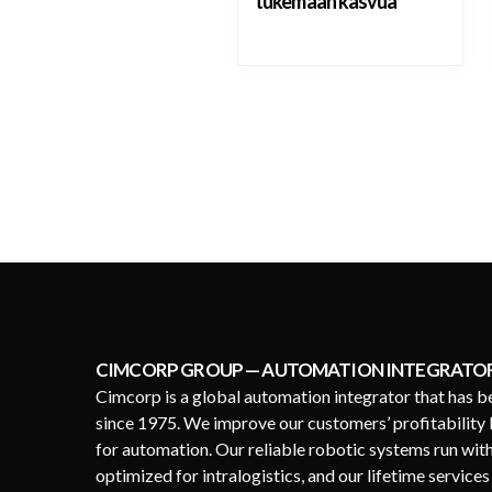
tukemaan kasvua
CIMCORP GROUP — AUTOMATION INTEGRATO
Cimcorp is a global automation integrator that has b
since 1975. We improve our customers’ profitability 
for automation. Our reliable robotic systems run wit
optimized for intralogistics, and our lifetime service